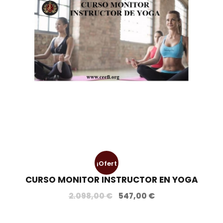
¡Ofert
CURSO MONITOR INSTRUCTOR EN YOGA
a!
E
E
2.098,00
€
547,00
€
l
l
p
p