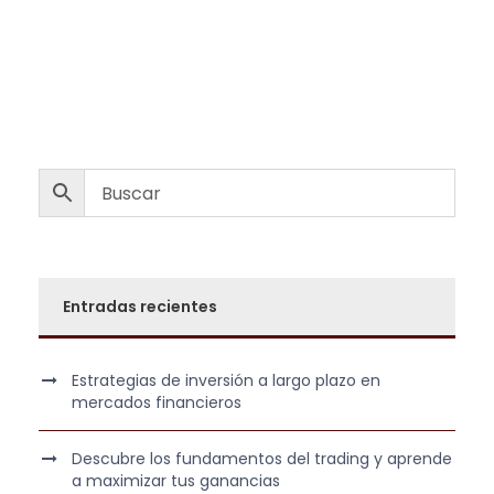
r
r
.
0
e
e
0
0
c
c
9
i
i
8
€
o
o
,
.
o
a
0
r
c
0
i
t
g
u
€
i
a
.
n
l
Entradas recientes
a
e
l
s
e
:
Estrategias de inversión a largo plazo en
r
3
mercados financieros
a
9
:
9
Descubre los fundamentos del trading y aprende
1
,
a maximizar tus ganancias