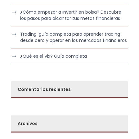
.
0
2
0
¿Cómo empezar a invertir en bolsa? Descubre
los pasos para alcanzar tus metas financieras
9
5
€
Trading: guía completa para aprender trading
,
.
desde cero y operar en los mercados financieros
0
0
¿Qué es el Vix? Guía completa
€
.
Comentarios recientes
Archivos