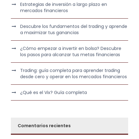
e
:
Estrategias de inversión a largo plazo en
r
3
mercados financieros
a
6
:
0
Descubre los fundamentos del trading y aprende
5
,
a maximizar tus ganancias
4
0
0
0
¿Cómo empezar a invertir en bolsa? Descubre
los pasos para alcanzar tus metas financieras
,
0
€
Trading: guía completa para aprender trading
0
.
desde cero y operar en los mercados financieros
€
¿Qué es el Vix? Guía completa
.
Comentarios recientes