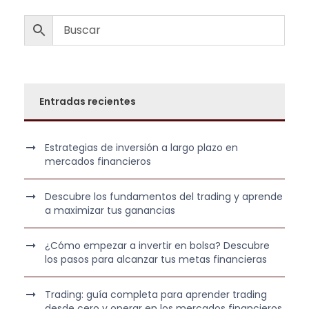
o
a
r
c
i
t
g
u
i
a
n
l
Entradas recientes
a
e
l
s
e
:
Estrategias de inversión a largo plazo en
r
3
mercados financieros
a
9
:
9
Descubre los fundamentos del trading y aprende
1
,
a maximizar tus ganancias
.
0
2
0
¿Cómo empezar a invertir en bolsa? Descubre
los pasos para alcanzar tus metas financieras
9
5
€
Trading: guía completa para aprender trading
,
.
desde cero y operar en los mercados financieros