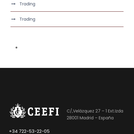
Trading
Trading
C/,Velázquez 27 – 1 Ext.Izda
28001 Madrid – España
+34 722-53-22-05