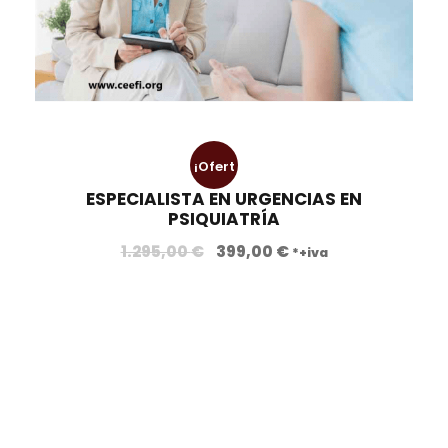
¡Ofert
ESPECIALISTA EN URGENCIAS EN
a!
PSIQUIATRÍA
E
E
1.295,00
€
399,00
€
*+iva
l
l
p
p
r
r
e
e
c
c
i
i
o
o