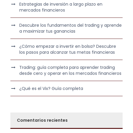
e
:
Estrategias de inversión a largo plazo en
r
3
mercados financieros
a
6
:
0
Descubre los fundamentos del trading y aprende
5
,
a maximizar tus ganancias
4
0
0
0
¿Cómo empezar a invertir en bolsa? Descubre
los pasos para alcanzar tus metas financieras
,
0
€
Trading: guía completa para aprender trading
0
.
desde cero y operar en los mercados financieros
€
¿Qué es el Vix? Guía completa
.
Comentarios recientes