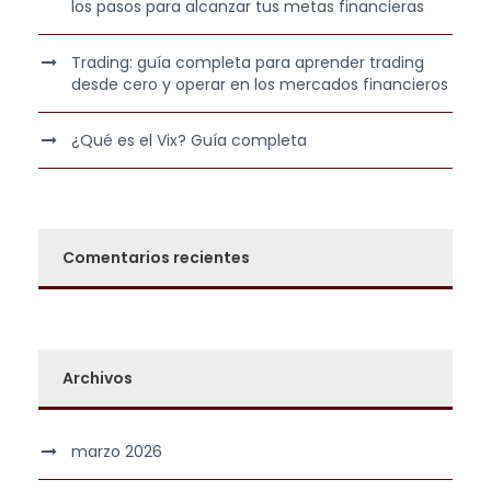
los pasos para alcanzar tus metas financieras
0
0
€
Trading: guía completa para aprender trading
,
.
desde cero y operar en los mercados financieros
0
0
¿Qué es el Vix? Guía completa
€
.
Comentarios recientes
Archivos
marzo 2026