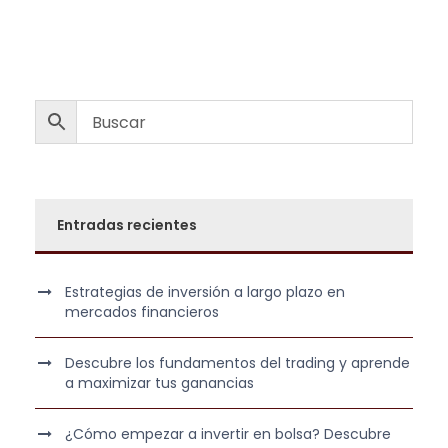
c
c
i
i
o
o
o
a
r
c
i
t
g
u
i
a
n
l
Entradas recientes
a
e
l
s
e
:
Estrategias de inversión a largo plazo en
r
7
mercados financieros
a
9
:
0
Descubre los fundamentos del trading y aprende
1
,
a maximizar tus ganancias
.
0
2
0
¿Cómo empezar a invertir en bolsa? Descubre