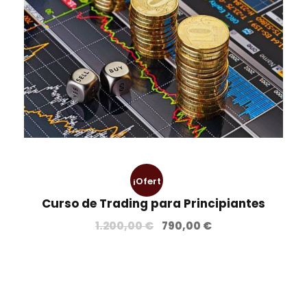
¡Ofert
Curso de Trading para Principiantes
a!
E
E
1.200,00
€
790,00
€
l
l
p
p
r
r
e
e