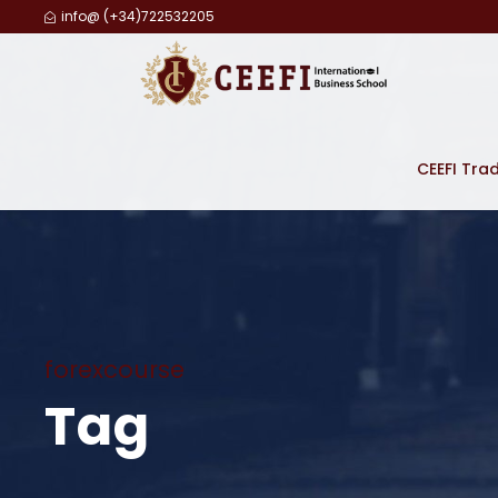
info@ (+34)722532205
CEEFI Tra
forexcourse
Tag