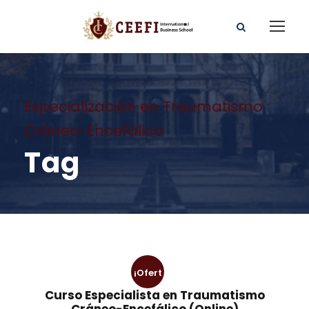
Especialización en Traumatismo
Cráneo-Encefálico
Tag
¡Ofert
Curso Especialista en Traumatismo
a!