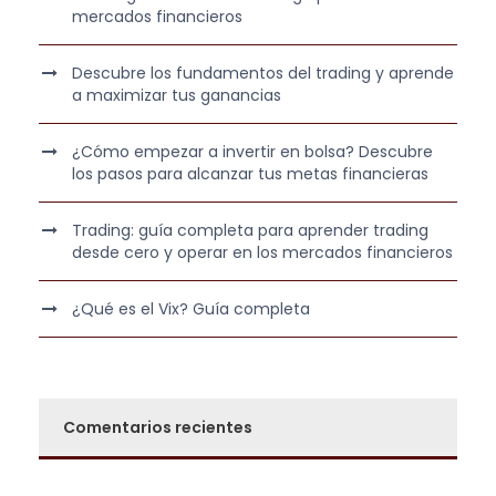
r
4
mercados financieros
a
9
:
7
Descubre los fundamentos del trading y aprende
6
,
a maximizar tus ganancias
9
0
9
0
¿Cómo empezar a invertir en bolsa? Descubre
los pasos para alcanzar tus metas financieras
,
0
€
Trading: guía completa para aprender trading
0
.
desde cero y operar en los mercados financieros
€
¿Qué es el Vix? Guía completa
.
Comentarios recientes