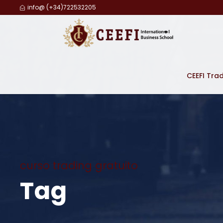
info@ (+34)722532205
CEEFI Tra
curso trading gratuito
Tag