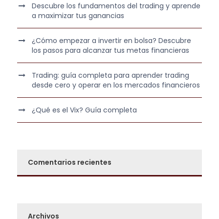
:
9
Descubre los fundamentos del trading y aprende
1
,
a maximizar tus ganancias
.
0
3
0
¿Cómo empezar a invertir en bolsa? Descubre
los pasos para alcanzar tus metas financieras
0
0
€
Trading: guía completa para aprender trading
,
.
desde cero y operar en los mercados financieros
0
0
¿Qué es el Vix? Guía completa
€
.
Comentarios recientes
Archivos