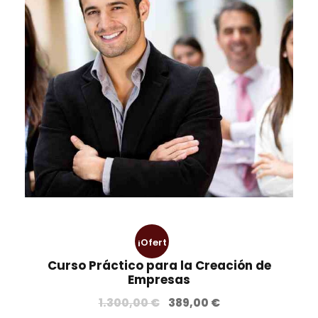
¡Ofert
Curso Práctico para la Creación de
a!
Empresas
E
E
1.300,00
€
389,00
€