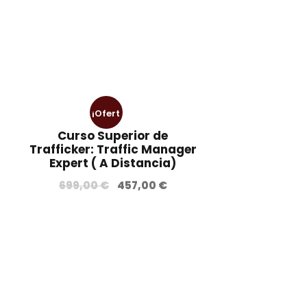
¡Ofert
Curso Superior de
a!
Trafficker: Traffic Manager
Expert ( A Distancia)
E
E
699,00
€
457,00
€
l
l
p
p
r
r
e
e
c
c
i
i
o
o