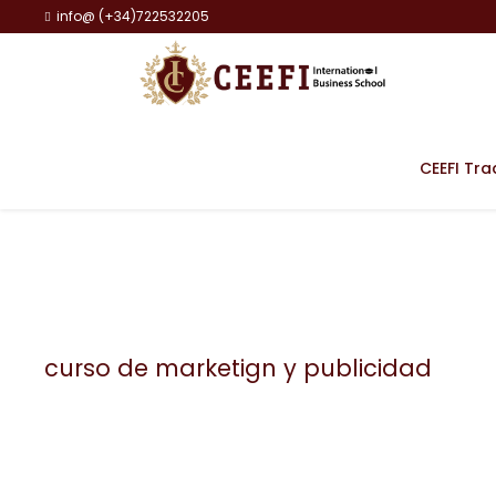
info@ (+34)722532205
CEEFI Tra
curso de marketign y publicidad
Tag