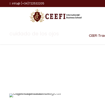
info@ (+34)722532205
cuidado de los ojos
CEEFI Tra
Tag