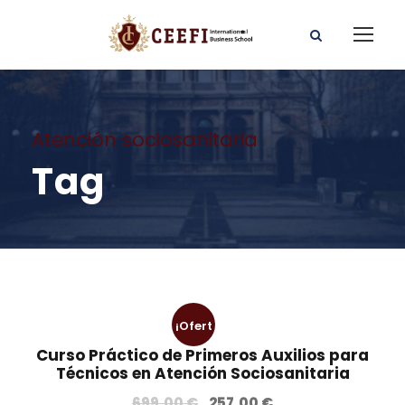
Atención sociosanitaria
Tag
¡Ofert
Curso Práctico de Primeros Auxilios para
a!
Técnicos en Atención Sociosanitaria
E
E
699,00
€
257,00
€