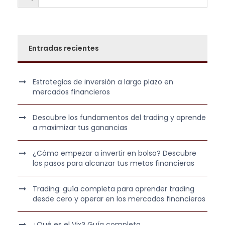
i
t
:
7
g
u
6
,
i
a
9
0
n
l
Entradas recientes
9
0
a
e
,
l
s
0
€
e
:
Estrategias de inversión a largo plazo en
0
.
r
2
mercados financieros
a
5
€
:
7
Descubre los fundamentos del trading y aprende
.
6
,
a maximizar tus ganancias
9
0
9
0
¿Cómo empezar a invertir en bolsa? Descubre
los pasos para alcanzar tus metas financieras
,
0
€
Trading: guía completa para aprender trading
0
.
desde cero y operar en los mercados financieros
€
¿Qué es el Vix? Guía completa