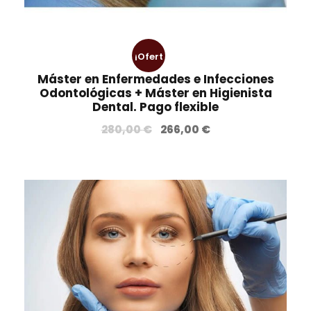
¡Ofert
Máster en Enfermedades e Infecciones
a!
Odontológicas + Máster en Higienista
Dental. Pago flexible
E
E
280,00
€
266,00
€
l
l
p
p
r
r
e
e
c
c
i
i
o
o
o
a
r
c
i
t