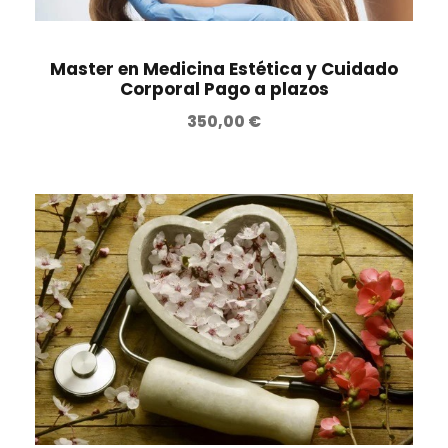
g
u
i
a
n
l
Master en Medicina Estética y Cuidado
Corporal Pago a plazos
a
e
l
s
350,00
€
e
:
r
2
a
6
:
6
2
,
8
0
0
0
,
0
€
0
.
€
.