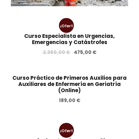
9
0
n
l
,
a
e
0
€
l
s
0
.
¡Ofert
e
:
Curso Especialista en Urgencias,
r
3
a!
€
Emergencias y Catástrofes
a
6
.
E
E
2.360,00
€
475,00
€
:
0
l
l
5
,
p
p
4
0
r
r
0
0
Curso Práctico de Primeros Auxilios para
e
e
Auxiliares de Enfermería en Geriatría
,
(Online)
c
c
0
€
i
i
0
.
189,00
€
o
o
o
a
€
r
c
.
i
t
¡Ofert
g
u