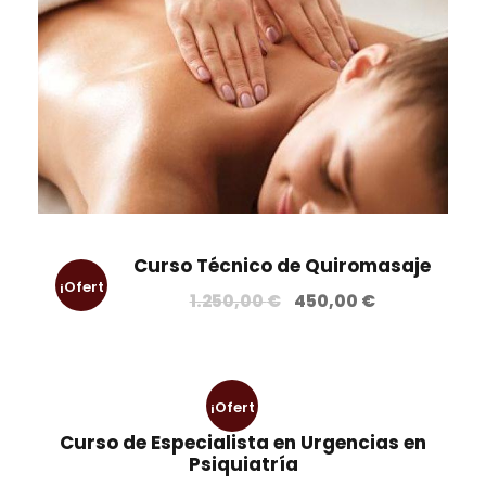
Curso Técnico de Quiromasaje
¡Ofert
E
E
1.250,00
€
450,00
€
l
l
a!
p
p
r
r
¡Ofert
e
e
c
c
Curso de Especialista en Urgencias en
a!
Psiquiatría
i
i