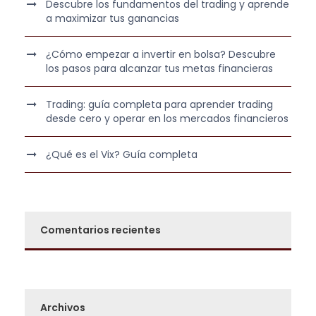
Descubre los fundamentos del trading y aprende
€
6
,
a maximizar tus ganancias
.
9
0
9
0
¿Cómo empezar a invertir en bolsa? Descubre
los pasos para alcanzar tus metas financieras
,
0
€
Trading: guía completa para aprender trading
0
.
desde cero y operar en los mercados financieros
€
¿Qué es el Vix? Guía completa
.
Comentarios recientes
Archivos