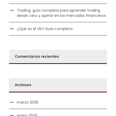
0
€
Trading: guía completa para aprender trading
,
.
desde cero y operar en los mercados financieros
0
0
¿Qué es el Vix? Guía completa
€
.
Comentarios recientes
Archivos
marzo 2026
enero 2026