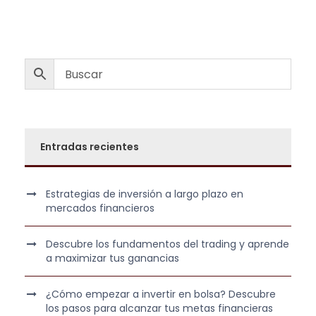
i
i
o
o
o
a
r
c
i
t
g
u
i
a
n
l
Entradas recientes
a
e
l
s
e
:
Estrategias de inversión a largo plazo en
r
4
mercados financieros
a
5
:
0
Descubre los fundamentos del trading y aprende
1
,
a maximizar tus ganancias
.
0
2
0
¿Cómo empezar a invertir en bolsa? Descubre
los pasos para alcanzar tus metas financieras
5