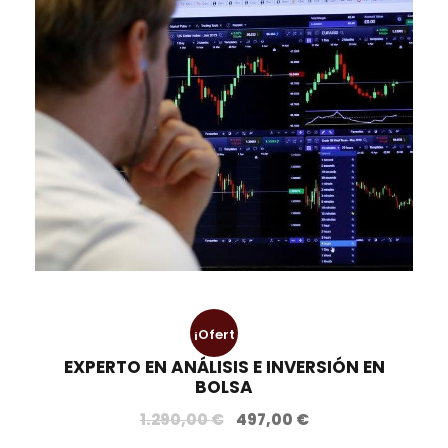
¡Ofert
EXPERTO EN ANÁLISIS E INVERSIÓN EN
a!
BOLSA
E
E
1.290,00
€
497,00
€
l
l