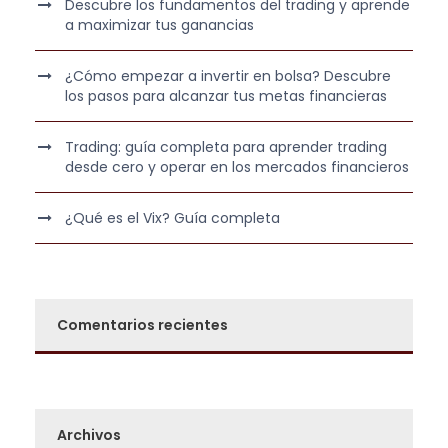
Descubre los fundamentos del trading y aprende
1
,
a maximizar tus ganancias
.
0
2
0
¿Cómo empezar a invertir en bolsa? Descubre
los pasos para alcanzar tus metas financieras
9
0
€
Trading: guía completa para aprender trading
,
.
desde cero y operar en los mercados financieros
0
0
¿Qué es el Vix? Guía completa
€
.
Comentarios recientes
Archivos