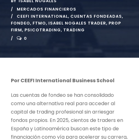
BY
ISABEL NOGALES
MERCADOS FINANCIEROS
CEEFI INTERNATIONAL
,
CUENTAS FONDEADAS
,
FONDEO
,
FTMO
,
ISABEL NOGALES TRADER
,
PROP
FIRM
,
PSICOTRADING
,
TRADING
0
Por CEEFI International Business School
Las
cuentas de fondeo
se han consolidado
como una alternativa real para acceder al
capital de
trading
profesional sin arriesgar
fondos propios. En 2025, cientos de traders en
España y Latinoamérica buscan este tipo de
financiación como vía para acelerar su carrera,