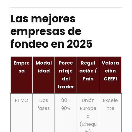
Las mejores
empresas de
fondeo en 2025
Empre
Modal
Porce
Regul
Valora
sa
idad
ntaje
ación /
ción
del
País
CEEFI
trader
FTMO
Dos
80–
Unión
Excele
fases
90%
Europe
nte
a
(Chequ