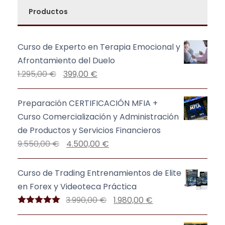
Productos
Curso de Experto en Terapia Emocional y
Afrontamiento del Duelo
E
E
1.295,00
€
399,00
€
l
l
p
p
Preparación CERTIFICACIÓN MFIA +
r
r
Curso Comercialización y Administración
e
e
de Productos y Servicios Financieros
c
c
E
E
9.550,00
€
4.500,00
€
i
i
l
l
o
o
p
p
Curso de Trading Entrenamientos de Elite
o
a
r
r
en Forex y Videoteca Práctica
r
c
e
e
E
E
3.990,00
€
1.980,00
€
i
t
c
c
Valorado
l
l
con
5.00
de
g
u
i
i