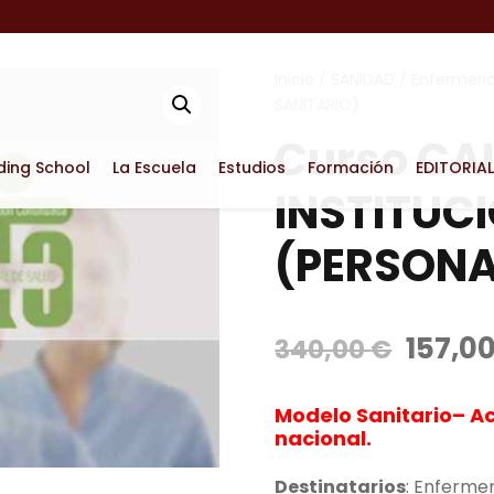
Inicio
/
SANIDAD
/
Enfermeri
SANITARIO)
Curso CA
ding School
La Escuela
Estudios
Formación
EDITORIAL
INSTITUC
(PERSONA
E
157,0
340,00
€
l
p
Modelo Sanitario
– A
r
nacional.
e
Destinatarios
c
: Enferme