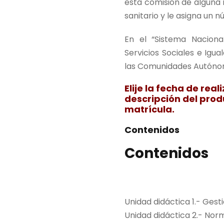
esta comisión de alguna 
0
sanitario y le asigna un
,
0
En el “Sistema Nacional
0
Servicios Sociales e Igu
las Comunidades Autóno
€
.
Elije la fecha de rea
descripción del produ
matrícula.
Contenidos
Contenidos
Unidad didáctica 1.- Gesti
Unidad didáctica 2.- Norm