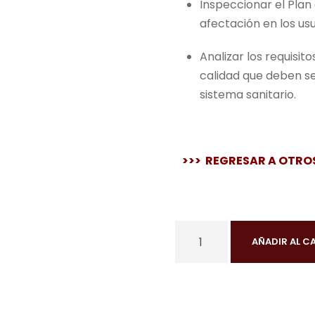
Inspeccionar el Plan
afectación en los usu
Analizar los requisi
calidad que deben se
sistema sanitario.
>>> REGRESAR A OTRO
C
AÑADIR AL C
u
r
s
o