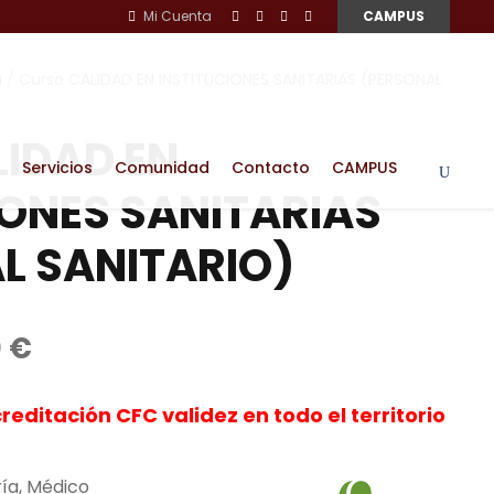
Mi Cuenta
CAMPUS
a
/ Curso CALIDAD EN INSTITUCIONES SANITARIAS (PERSONAL
LIDAD EN
Servicios
Comunidad
Contacto
CAMPUS
IONES SANITARIAS
L SANITARIO)
E
0
€
l
p
creditación CFC v
alidez en todo el territorio
r
e
ría, Médico
c