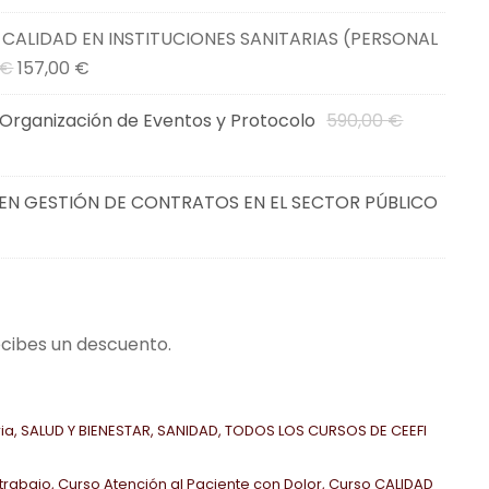
 CALIDAD EN INSTITUCIONES SANITARIAS (PERSONAL
E
E
€
157,00
€
l
l
E
Organización de Eventos y Protocolo
590,00
€
p
p
l
r
r
p
e
e
EN GESTIÓN DE CONTRATOS EN EL SECTOR PÚBLICO
r
c
c
E
e
i
i
l
c
o
o
p
i
o
a
r
o
r
c
ecibes un descuento.
e
o
i
t
c
r
g
u
i
i
a
ia
,
SALUD Y BIENESTAR
,
SANIDAD
,
TODOS LOS CURSOS DE CEEFI
o
g
n
l
a
i
a
e
 trabajo
,
Curso Atención al Paciente con Dolor
,
Curso CALIDAD