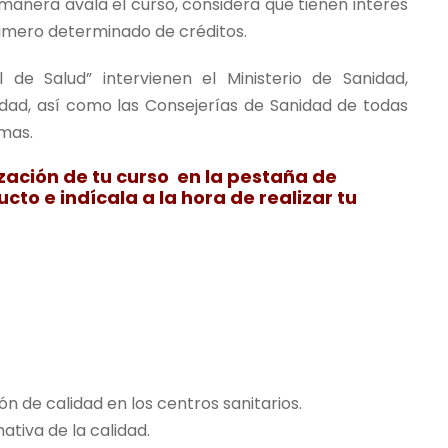
manera avala el curso, considera que tienen interés
0
 número determinado de créditos.
€
 de Salud” intervienen el Ministerio de Sanidad,
.
aldad, así como las Consejerías de Sanidad de todas
mas.
lización de tu curso en la pestaña de
cto e indícala a la hora de realizar tu
ón de calidad en los centros sanitarios.
ativa de la calidad.