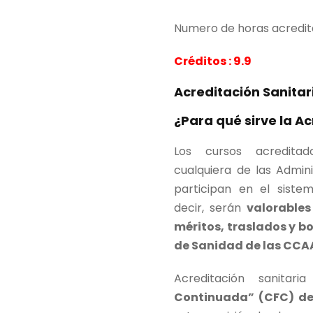
i
Numero de horas acredit
o
o
Créditos : 9.9
r
i
Acreditación Sanitar
g
¿Para qué sirve la A
i
n
Los cursos acredita
a
cualquiera de las Admini
l
participan en el siste
e
decir, serán
valorables
r
méritos, traslados y b
a
de Sanidad de las CCAA 
:
Acreditación sanita
3
Continuada” (CFC) de
4