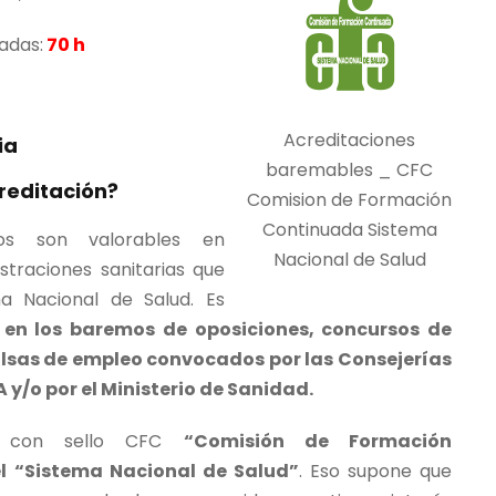
i
adas:
70 h
o
a
c
Acreditaciones
t
ia
baremables _ CFC
u
creditación?
Comision de Formación
a
Continuada Sistema
l
dos son valorables en
Nacional de Salud
e
straciones sanitarias que
s
ma Nacional de Salud. Es
:
 en los baremos de oposiciones, concursos de
1
olsas de empleo convocados por las Consejerías
5
y/o por el Ministerio de Sanidad.
7
ria con sello CFC
,
“Comisión de Formación
l “Sistema Nacional de Salud”
0
. Eso supone que