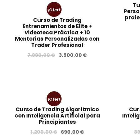
Tu
¡Ofert
Perso
profe
Curso de Trading
a!
Entrenamientos de Elite +
Videoteca Práctica + 10
Mentorias Personalizadas con
Trader Profesional
E
E
7.990,00
€
3.500,00
€
l
l
p
p
r
r
e
e
c
c
¡Ofert
i
i
Curso de Trading Algorítmico
Cur
o
o
a!
con Inteligencia Artificial para
Inteli
o
a
Principiantes
r
c
E
E
1.200,00
€
690,00
€
8
i
t
l
l