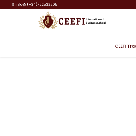
info@ (+34)722532205
CEEFI Tra
Julio López Rub