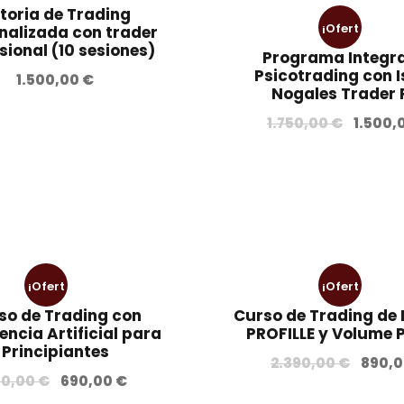
toria de Trading
¡Ofert
nalizada con trader
sional (10 sesiones)
Programa Integra
a!
Psicotrading con I
1.500,00
€
Nogales Trader 
E
1.750,00
€
1.500,
l
p
r
e
c
i
o
¡Ofert
¡Ofert
o
so de Trading con
Curso de Trading de
r
a!
a!
gencia Artificial para
PROFILLE y Volume P
i
Principiantes
E
2.390,00
€
890,
g
E
E
90,00
€
690,00
€
l
i
l
l