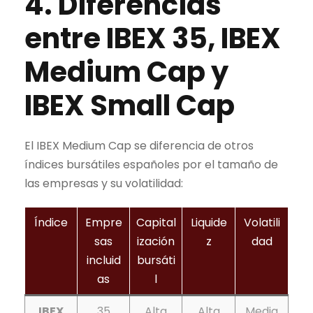
4. Diferencias
entre IBEX 35,
IBEX
Medium Cap
y
IBEX Small Cap
El
IBEX Medium Cap
se diferencia de otros
índices bursátiles españoles por el tamaño de
las empresas y su volatilidad:
Índice
Empre
Capital
Liquide
Volatili
sas
ización
z
dad
incluid
bursáti
as
l
IBEX
35
Alta
Alta
Media