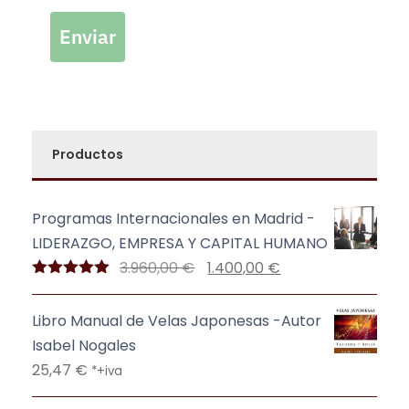
Enviar
Productos
Programas Internacionales en Madrid -
LIDERAZGO, EMPRESA Y CAPITAL HUMANO
E
E
3.960,00
€
1.400,00
€
Valorado
l
l
con
5.00
de
p
p
5
Libro Manual de Velas Japonesas -Autor
r
r
Isabel Nogales
e
e
25,47
€
*+iva
c
c