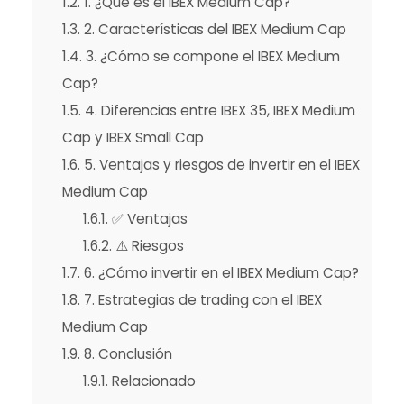
1.2.
1. ¿Qué es el
IBEX Medium Cap
?
1.3.
2. Características del
IBEX Medium Cap
1.4.
3. ¿Cómo se compone el
IBEX Medium
Cap
?
1.5.
4. Diferencias entre IBEX 35,
IBEX Medium
Cap
y
IBEX Small Cap
1.6.
5. Ventajas y riesgos de invertir en el
IBEX
Medium Cap
1.6.1.
✅ Ventajas
1.6.2.
⚠️ Riesgos
1.7.
6. ¿Cómo invertir en el
IBEX Medium Cap
?
1.8.
7. Estrategias de
trading
con el
IBEX
Medium Cap
1.9.
8. Conclusión
1.9.1.
Relacionado