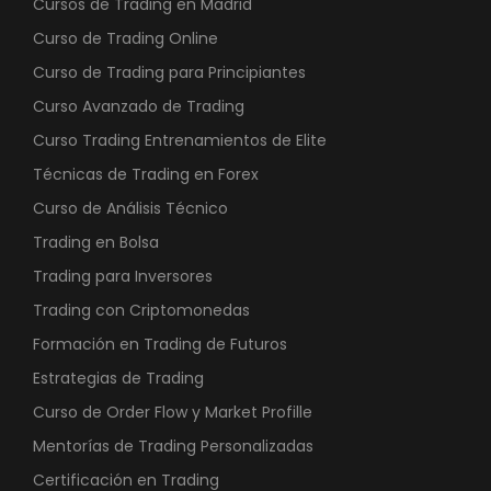
Cursos de Trading en Madrid
,
.
9
0
Curso de Trading Online
0
.
0
Curso de Trading para Principiantes
0
5
,
Curso Avanzado de Trading
5
0
€
Curso Trading Entrenamientos de Elite
0
0
.
,
Técnicas de Trading en Forex
0
€
Curso de Análisis Técnico
0
.
Trading en Bolsa
Trading para Inversores
€
Trading con Criptomonedas
.
Formación en Trading de Futuros
Estrategias de Trading
Curso de Order Flow y Market Profille
Mentorías de Trading Personalizadas
Certificación en Trading