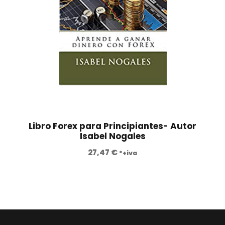
€
.
Libro Forex para Principiantes- Autor
Isabel Nogales
27,47
€
*+iva