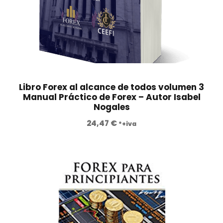
g
u
i
a
n
l
a
e
l
s
e
:
r
3
Libro Forex al alcance de todos volumen 3
a
9
Manual Práctico de Forex – Autor Isabel
Nogales
:
5
1
,
24,47
€
*+iva
.
0
4
0
0
0
€
,
.
0
0