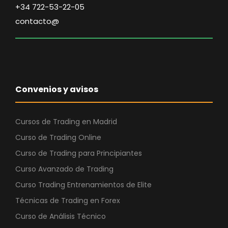
n
l
+34 722-53-22-05
9
7
a
e
contacto@
,
l
s
4
€
e
:
7
.
r
2
a
7
€
:
,
.
Convenios y avisos
3
4
2
7
,
Cursos de Trading en Madrid
9
€
Curso de Trading Online
8
.
Curso de Trading para Principiantes
Curso Avanzado de Trading
€
.
Curso Trading Entrenamientos de Elite
Técnicas de Trading en Forex
Curso de Análisis Técnico