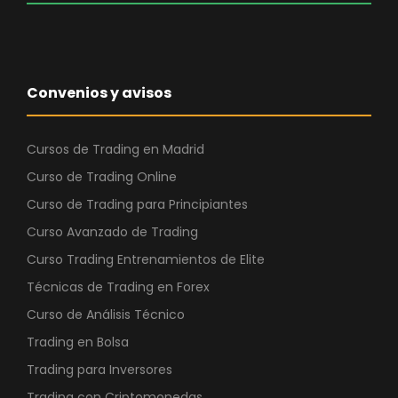
e
:
r
1
a
.
:
8
Convenios y avisos
3
7
.
0
9
,
Cursos de Trading en Madrid
4
0
Curso de Trading Online
9
0
Curso de Trading para Principiantes
,
Curso Avanzado de Trading
0
€
0
.
Curso Trading Entrenamientos de Elite
Técnicas de Trading en Forex
€
Curso de Análisis Técnico
.
Trading en Bolsa
Trading para Inversores
Trading con Criptomonedas