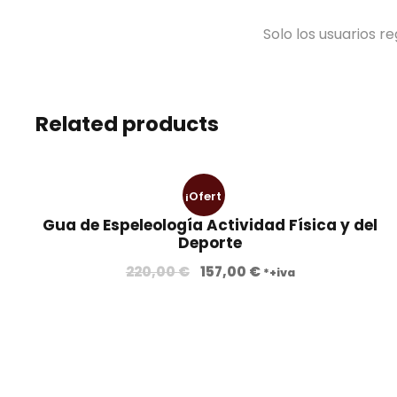
Solo los usuarios 
Related products
¡Ofert
Gua de Espeleología Actividad Física y del
a!
Deporte
E
E
220,00
€
157,00
€
*+iva
l
l
p
p
r
r
e
e
c
c