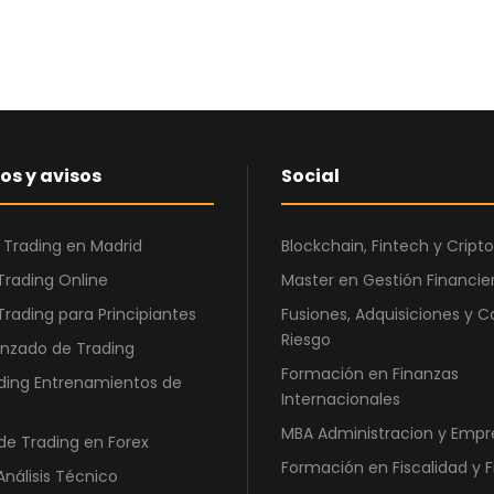
o
a
r
c
i
t
g
u
i
a
n
l
a
e
os y avisos
Social
l
s
e
:
 Trading en Madrid
Blockchain, Fintech y Cri
r
4
Trading Online
Master en Gestión Financier
a
5
:
0
Trading para Principiantes
Fusiones, Adquisiciones y C
1
,
Riesgo
nzado de Trading
.
0
Formación en Finanzas
ding Entrenamientos de
2
0
Internacionales
5
MBA Administracion y Empr
de Trading en Forex
0
€
Formación en Fiscalidad y 
,
.
Análisis Técnico