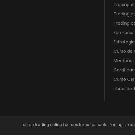
0
0
Trading e
,
Trading p
0
€
Trading 
0
.
Formación
€
Estrategia
.
Curso de O
Mentorías
Certificac
Curso Cer
Libros de 
curso trading online
|
cursos forex
|
escuela trading
|
trad