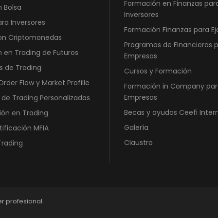
0
Formación en Finanzas par
n Bolsa
Inversores
0
ara Inversores
Formación Finanzas para Ej
con Criptomonedas
€
Programas de Financieras 
.
 en Trading de Futuros
Empresas
s de Trading
Cursos y Formación
rder Flow y Market Profille
Formación in Company par
Empresas
 de Trading Personalizadas
Becas y ayudas Ceefi Inter
ión en Trading
Galería
tificación MFIA
Claustro
Trading
er profesional