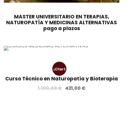
MASTER UNIVERSITARIO EN TERAPIAS,
NATUROPATÍA Y MEDICINAS ALTERNATIVAS
pago a plazos
¡Ofert
Curso Técnico en Naturopatía y Bioterapia
a!
E
E
1.100,00
€
421,00
€
l
l
p
p
r
r
e
e
c
c