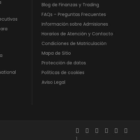
0
€
a
Blog de Finanzas y Trading
,
.
FAQs – Preguntas Frecuentes
0
ecutivos
Información sobre Admisiones
0
para
Horarios de Atención y Contacto
€
Condiciones de Matriculación
.
Mapa de Sitio
a
Protección de datos
national
Políticas de cookies
Aviso Legal
]