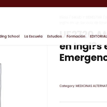
Inicio
/
SALUD Y BIENESTAR
/
Ingl?s en un Servicio de Eme
UF2720 At
ding School
La Escuela
Estudios
Formación
EDITORIAL
en Ingl?s 
Emergenci
Category:
MEDICINAS ALTERNA