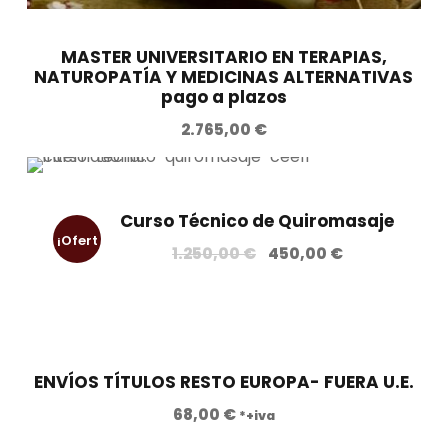
MASTER UNIVERSITARIO EN TERAPIAS,
NATUROPATÍA Y MEDICINAS ALTERNATIVAS
pago a plazos
2.765,00
€
Curso Técnico de Quiromasaje
¡Ofert
E
E
1.250,00
€
450,00
€
l
l
a!
p
p
r
r
e
e
c
c
ENVÍOS TÍTULOS RESTO EUROPA- FUERA U.E.
i
i
68,00
€
*+iva
o
o