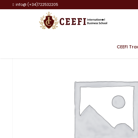
info@ (+34)722532205
CEEFI Tra