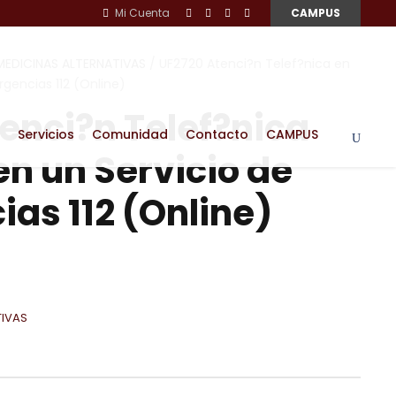
Mi Cuenta
CAMPUS
MEDICINAS ALTERNATIVAS
/ UF2720 Atenci?n Telef?nica en
rgencias 112 (Online)
enci?n Telef?nica
Servicios
Comunidad
Contacto
CAMPUS
en un Servicio de
as 112 (Online)
TIVAS