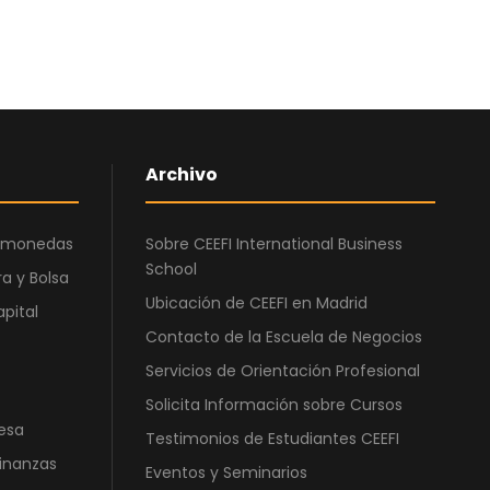
i
i
o
o
o
a
r
c
i
t
g
u
i
a
Archivo
n
l
a
e
ptomonedas
Sobre CEEFI International Business
l
s
School
e
:
a y Bolsa
Ubicación de CEEFI en Madrid
r
4
apital
a
2
Contacto de la Escuela de Negocios
:
1
Servicios de Orientación Profesional
1
,
Solicita Información sobre Cursos
.
0
esa
Testimonios de Estudiantes CEEFI
1
0
Finanzas
0
Eventos y Seminarios