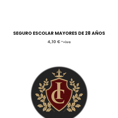
a
e
l
s
e
:
r
4
a
5
SEGURO ESCOLAR MAYORES DE 28 AÑOS
:
0
4,10
€
*+iva
1
,
.
0
2
0
5
0
€
,
.
0
0
€
.