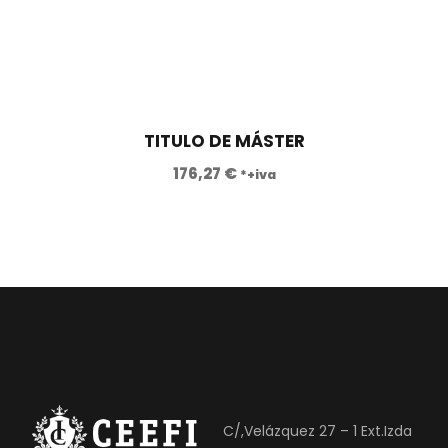
TITULO DE MÁSTER
176,27
€
*+iva
C/,Velázquez 27 – 1 Ext.Izda