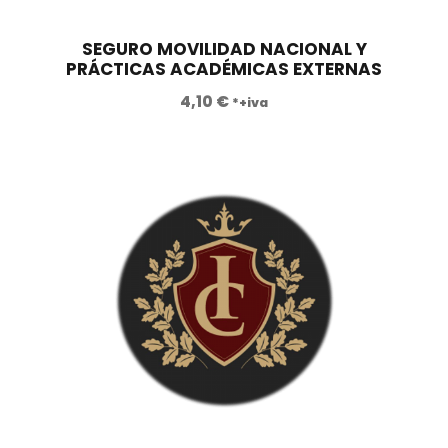
r
2
a
9
SEGURO MOVILIDAD NACIONAL Y
PRÁCTICAS ACADÉMICAS EXTERNAS
:
0
8
,
4,10
€
*+iva
9
0
0
0
,
0
€
0
.
€
.