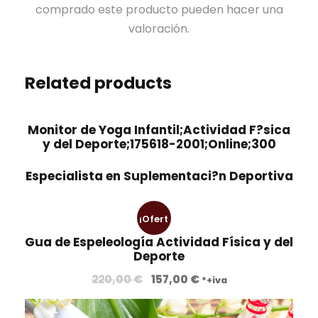
comprado este producto pueden hacer una
valoración.
Related products
Monitor de Yoga Infantil;Actividad F?sica
y del Deporte;175618-2001;Online;300
Especialista en Suplementaci?n Deportiva
¡Ofert
Gua de Espeleología Actividad Física y del
a!
Deporte
E
E
220,00
€
157,00
€
*+iva
l
l
p
p