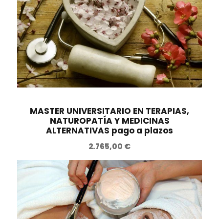
c
c
i
i
o
o
o
a
r
c
i
t
g
u
i
a
n
l
MASTER UNIVERSITARIO EN TERAPIAS,
NATUROPATÍA Y MEDICINAS
a
e
ALTERNATIVAS pago a plazos
l
s
2.765,00
€
e
:
r
1
a
5
:
7
2
,
2
0