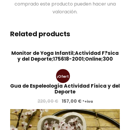
comprado este producto pueden hacer una
valoración.
Related products
Monitor de Yoga Infantil;Actividad F?sica
y del Deporte;175618-2001;Online;300
¡Ofert
Gua de Espeleología Actividad Física y del
a!
Deporte
E
E
220,00
€
157,00
€
*+iva
l
l
p
p
r
r
e
e