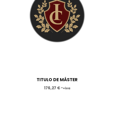
,
.
0
0
€
.
TITULO DE MÁSTER
176,27
€
*+iva