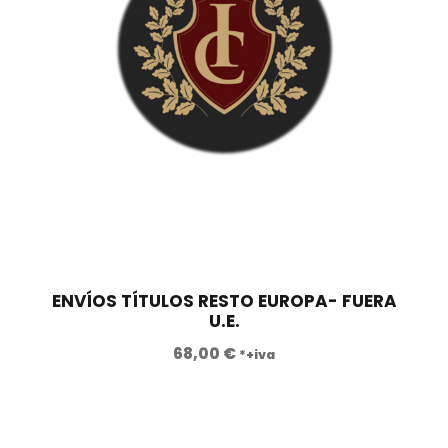
€
.
ENVÍOS TÍTULOS RESTO EUROPA- FUERA
U.E.
68,00
€
*+iva