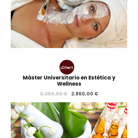
¡Ofert
Máster Universitario en Estética y
a!
Wellness
E
E
6.360,00
€
2.860,00
€
l
l
p
p
r
r
e
e
c
c