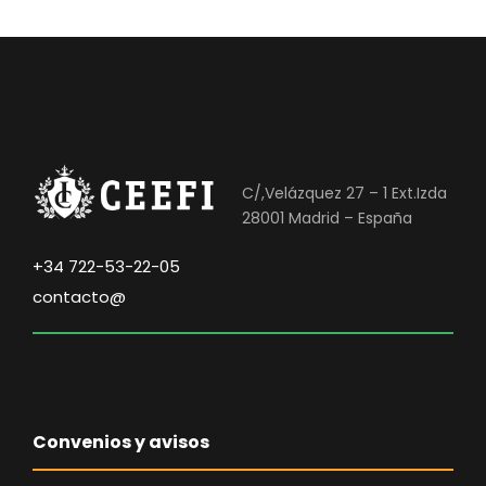
6
0
0
,
€
0
.
0
€
C/,Velázquez 27 – 1 Ext.Izda
.
28001 Madrid – España
+34 722-53-22-05
contacto@
Convenios y avisos