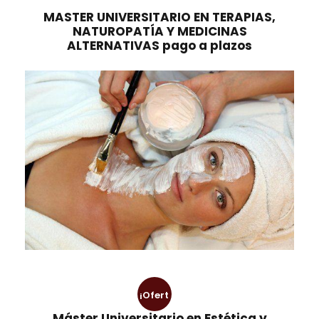
n
l
MASTER UNIVERSITARIO EN TERAPIAS,
NATUROPATÍA Y MEDICINAS
a
e
ALTERNATIVAS pago a plazos
l
s
e
:
r
3
a
9
:
9
7
,
9
0
8
0
,
0
€
0
.
€
.
¡Ofert
Máster Universitario en Estética y