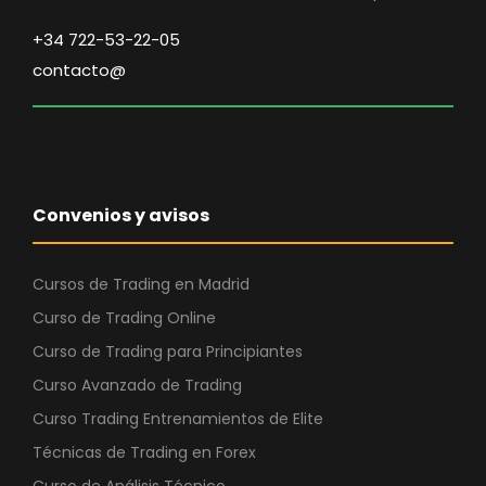
i
a
n
l
+34 722-53-22-05
a
e
contacto@
l
s
e
:
r
6
a
.
:
5
Convenios y avisos
1
5
2
0
.
,
Cursos de Trading en Madrid
4
0
Curso de Trading Online
6
0
Curso de Trading para Principiantes
0
Curso Avanzado de Trading
,
€
0
.
Curso Trading Entrenamientos de Elite
0
Técnicas de Trading en Forex
Curso de Análisis Técnico