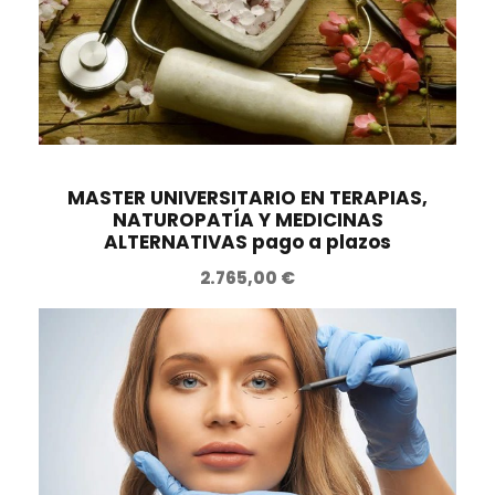
i
i
o
o
o
a
r
c
i
t
g
u
i
a
n
l
MASTER UNIVERSITARIO EN TERAPIAS,
NATUROPATÍA Y MEDICINAS
a
e
ALTERNATIVAS pago a plazos
l
s
2.765,00
€
e
:
r
3
a
9
:
9
7
,
9
0
8
0
,