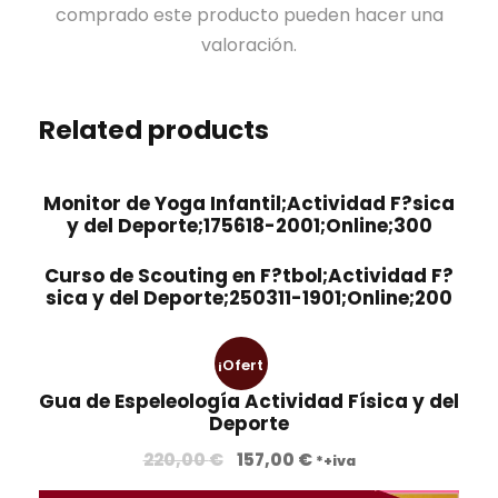
comprado este producto pueden hacer una
valoración.
Related products
Monitor de Yoga Infantil;Actividad F?sica
y del Deporte;175618-2001;Online;300
Curso de Scouting en F?tbol;Actividad F?
sica y del Deporte;250311-1901;Online;200
¡Ofert
Gua de Espeleología Actividad Física y del
a!
Deporte
E
E
220,00
€
157,00
€
*+iva
l
l