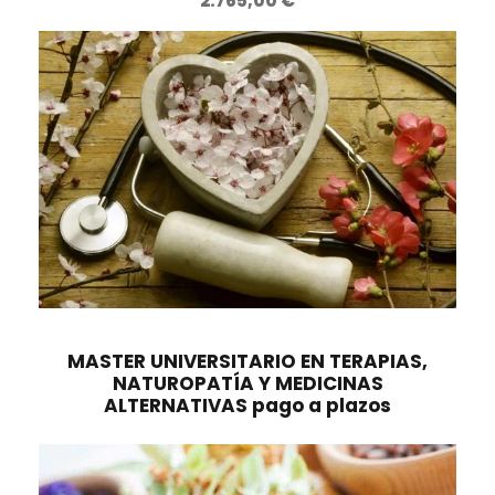
2.765,00
€
e
:
r
3
a
9
:
9
7
,
9
0
8
0
,
0
€
0
.
€
.
MASTER UNIVERSITARIO EN TERAPIAS,
NATUROPATÍA Y MEDICINAS
ALTERNATIVAS pago a plazos