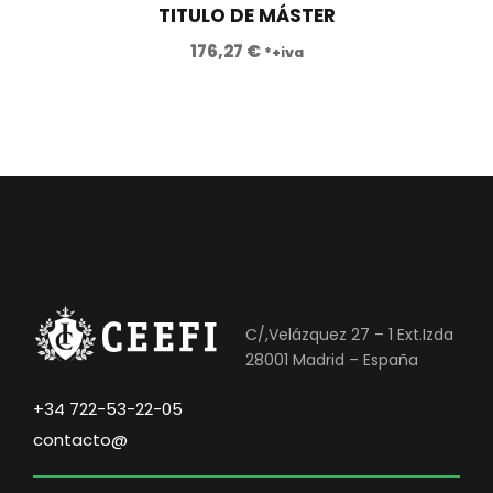
a
9
TITULO DE MÁSTER
:
0
176,27
€
*+iva
8
,
9
0
0
0
,
0
€
0
.
€
.
C/,Velázquez 27 – 1 Ext.Izda
28001 Madrid – España
+34 722-53-22-05
contacto@