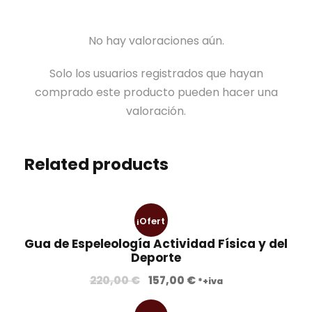
No hay valoraciones aún.
Solo los usuarios registrados que hayan
comprado este producto pueden hacer una
valoración.
Related products
¡Ofert
Gua de Espeleología Actividad Física y del
a!
Deporte
E
E
220,00
€
157,00
€
*+iva
l
l