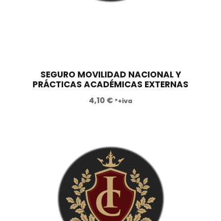
€
n
l
.
a
e
l
s
e
:
r
6
a
.
SEGURO MOVILIDAD NACIONAL Y
PRÁCTICAS ACADÉMICAS EXTERNAS
:
5
1
5
4,10
€
*+iva
2
0
.
,
4
0
6
0
0
,
€
0
.
0