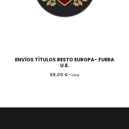
€
.
ENVÍOS TÍTULOS RESTO EUROPA- FUERA
U.E.
68,00
€
*+iva