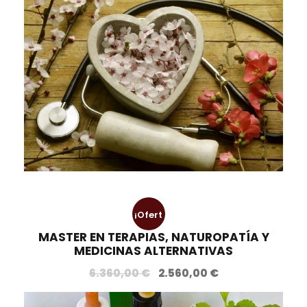
¡Ofert
MASTER EN TERAPIAS, NATUROPATÍA Y
a!
MEDICINAS ALTERNATIVAS
E
E
6.360,00
€
2.560,00
€
l
l
p
p