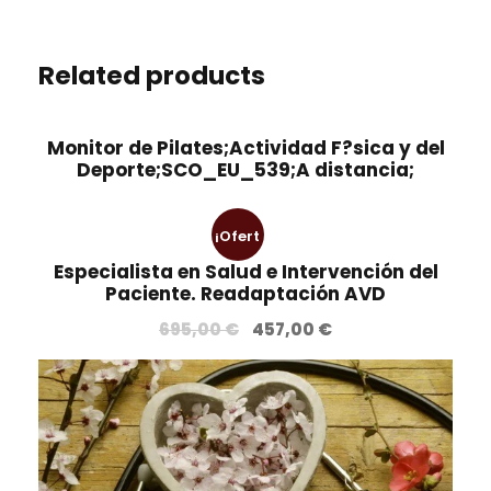
Related products
Monitor de Pilates;Actividad F?sica y del
Deporte;SCO_EU_539;A distancia;
¡Ofert
Especialista en Salud e Intervención del
a!
Paciente. Readaptación AVD
E
E
695,00
€
457,00
€
l
l
p
p
r
r
e
e
c
c