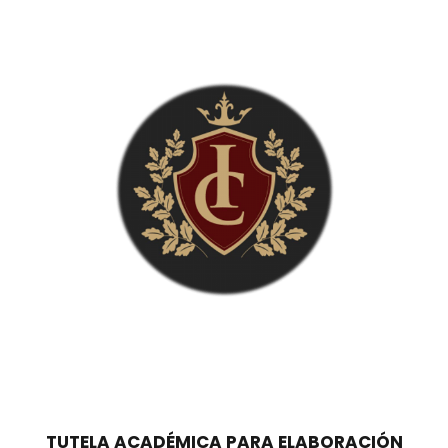
8
,
9
0
0
0
,
0
€
0
.
€
.
TUTELA ACADÉMICA PARA ELABORACIÓN