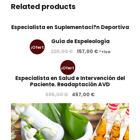
Related products
Especialista en Suplementaci?n Deportiva
Guía de Espeleología
¡Ofert
E
E
220,00
€
157,00
€
*+iva
l
l
a!
p
p
¡Ofert
r
r
Especialista en Salud e Intervención del
e
e
a!
Paciente. Readaptación AVD
c
c
E
E
695,00
€
457,00
€
i
i
l
l
o
o
p
p
o
a
r
r
r
c
e
e
i
t
c
c
g
u