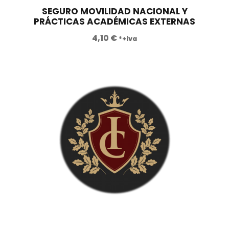
a
.
SEGURO MOVILIDAD NACIONAL Y
PRÁCTICAS ACADÉMICAS EXTERNAS
:
8
6
6
4,10
€
*+iva
.
0
3
,
6
0
0
0
,
0
€
0
.
€
.