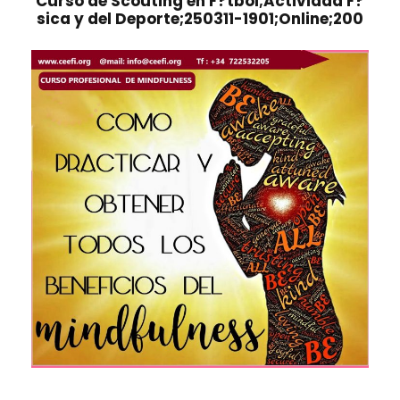
Curso de Scouting en F?tbol;Actividad F?
sica y del Deporte;250311-1901;Online;200