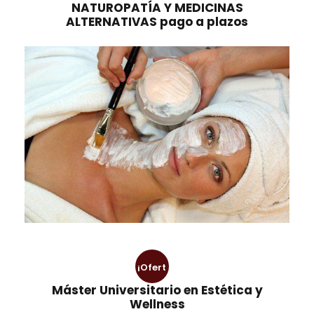
NATUROPATÍA Y MEDICINAS
a
e
ALTERNATIVAS pago a plazos
l
s
e
:
r
3
a
9
:
9
7
,
9
0
8
0
,
0
€
0
.
€
.
¡Ofert
Máster Universitario en Estética y
a!
Wellness