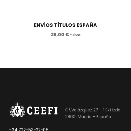
ENVÍOS TÍTULOS ESPAÑA
25,00
€
*+iva
C/,Velázquez 27 – 1 Ext.Izda
28001 Madrid – España
+34 722-53-22-05