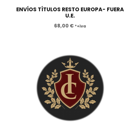
r
4
a
2
ENVÍOS TÍTULOS RESTO EUROPA- FUERA
U.E.
:
1
8
,
68,00
€
*+iva
9
0
0
0
,
0
€
0
.
€
.