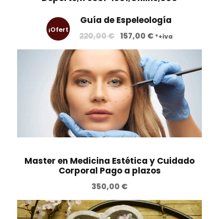
Guía de Espeleología
¡Ofert
E
E
220,00
€
157,00
€
*+iva
l
l
a!
p
p
r
r
e
e
c
c
i
i
o
o
o
a
r
c
i
t
Master en Medicina Estética y Cuidado
Corporal Pago a plazos
g
u
i
a
350,00
€
n
l
a
e
l
s