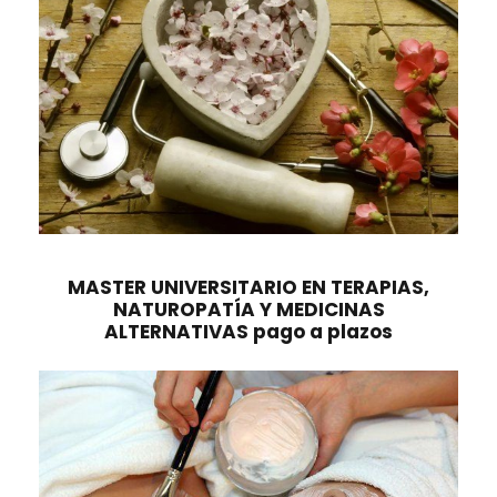
e
:
r
1
a
5
:
7
2
,
2
0
0
0
,
0
€
0
.
MASTER UNIVERSITARIO EN TERAPIAS,
NATUROPATÍA Y MEDICINAS
ALTERNATIVAS pago a plazos
€
.