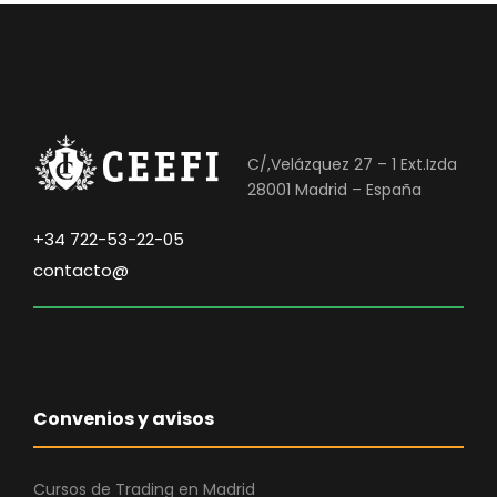
0
€
,
.
0
0
€
C/,Velázquez 27 – 1 Ext.Izda
.
28001 Madrid – España
+34 722-53-22-05
contacto@
Convenios y avisos
Cursos de Trading en Madrid