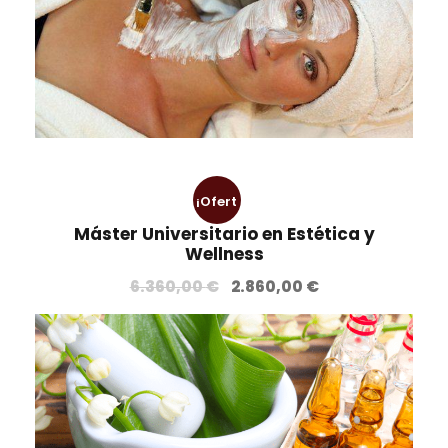
¡Ofert
Máster Universitario en Estética y
a!
Wellness
E
E
6.360,00
€
2.860,00
€
l
l
p
p
r
r
e
e
c
c
i
i