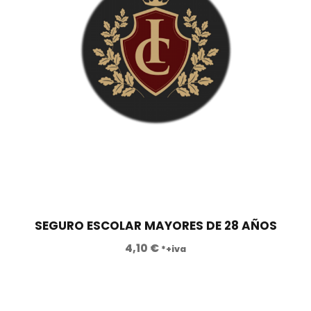
0
€
0
.
€
.
SEGURO ESCOLAR MAYORES DE 28 AÑOS
4,10
€
*+iva