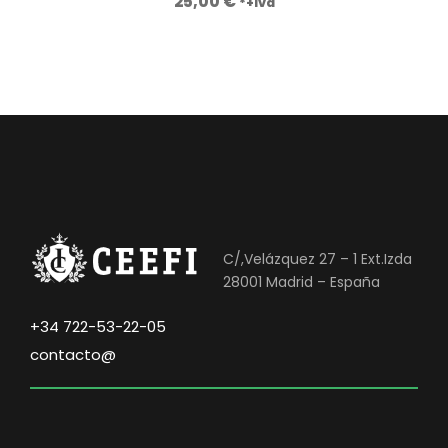
25,00
€
*+iva
C/,Velázquez 27 – 1 Ext.Izda
28001 Madrid – España
+34 722-53-22-05
contacto@