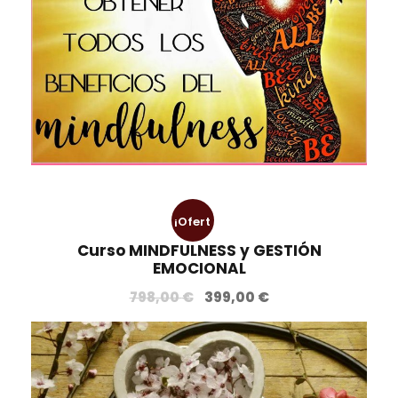
¡Ofert
Curso MINDFULNESS y GESTIÓN
a!
EMOCIONAL
E
E
798,00
€
399,00
€
l
l
p
p
r
r
e
e