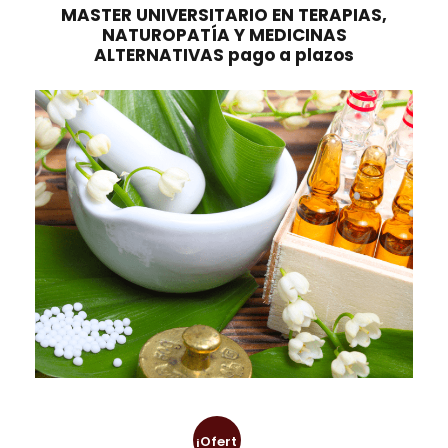
n
l
MASTER UNIVERSITARIO EN TERAPIAS,
NATUROPATÍA Y MEDICINAS
a
e
ALTERNATIVAS pago a plazos
l
s
e
:
r
3
a
9
:
9
7
,
9
0
8
0
,
0
€
0
.
€
.
¡Ofert