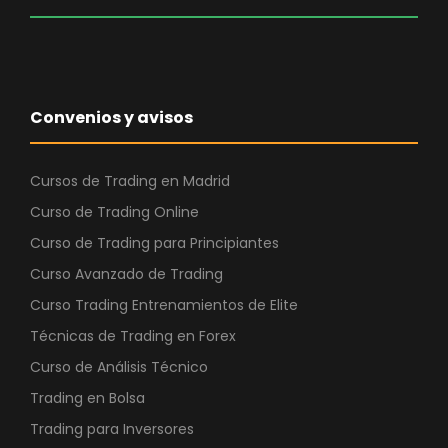
l
s
e
:
r
4
a
2
:
1
Convenios y avisos
1
,
.
0
1
0
Cursos de Trading en Madrid
0
Curso de Trading Online
0
€
Curso de Trading para Principiantes
,
.
Curso Avanzado de Trading
0
0
Curso Trading Entrenamientos de Elite
Técnicas de Trading en Forex
€
Curso de Análisis Técnico
.
Trading en Bolsa
Trading para Inversores