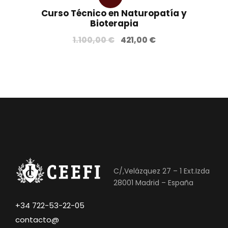
Curso Técnico en Naturopatía y
a!
Bioterapia
E
E
1.100,00
€
421,00
€
l
l
p
p
r
r
e
e
c
c
i
i
o
o
o
a
r
c
i
t
C/,Velázquez 27 – 1 Ext.Izda
g
u
28001 Madrid – España
i
a
n
l
+34 722-53-22-05
a
e
contacto@