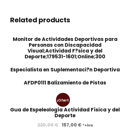
Related products
Monitor de Actividades Deportivas para
Personas con Discapacidad
Visual;Actividad F?sica y del
Deporte;179531-1601;Online;300
Especialista en Suplementaci?n Deportiva
AFDP0111 Balizamiento de Pistas
¡Ofert
Gua de Espeleología Actividad Física y del
a!
Deporte
E
E
220,00
€
157,00
€
*+iva