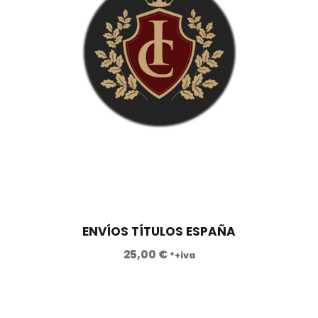
0
0
€
.
ENVÍOS TÍTULOS ESPAÑA
25,00
€
*+iva