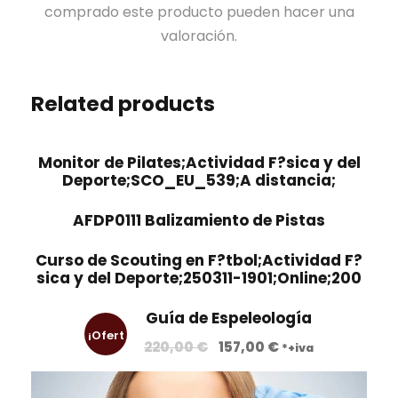
comprado este producto pueden hacer una
valoración.
Related products
Monitor de Pilates;Actividad F?sica y del
Deporte;SCO_EU_539;A distancia;
AFDP0111 Balizamiento de Pistas
Curso de Scouting en F?tbol;Actividad F?
sica y del Deporte;250311-1901;Online;200
Guía de Espeleología
¡Ofert
E
E
220,00
€
157,00
€
*+iva
l
l
a!
p
p