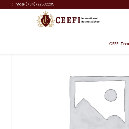
info@ (+34)722532205
CEEFI Tra