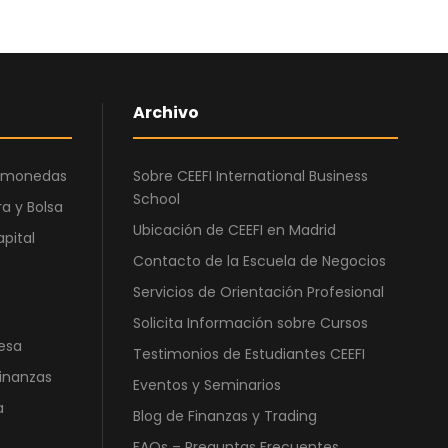
g
u
i
a
n
l
a
e
Archivo
l
s
e
:
r
4
ptomonedas
Sobre CEEFI International Business
a
5
School
a y Bolsa
:
0
Ubicación de CEEFI en Madrid
apital
1
,
Contacto de la Escuela de Negocios
.
0
Servicios de Orientación Profesional
2
0
5
Solicita Información sobre Cursos
esa
0
€
Testimonios de Estudiantes CEEFI
,
.
Finanzas
Eventos y Seminarios
0
a
Blog de Finanzas y Trading
0
FAQs – Preguntas Frecuentes