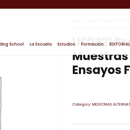
Inicio
/
SALUD Y BIENESTAR
/
y Equipos para Ensayos Fisi
UF0221 Pr
ding School
La Escuela
Estudios
Formación
EDITORIAL
Muestras 
Ensayos 
Category:
MEDICINAS ALTERNA