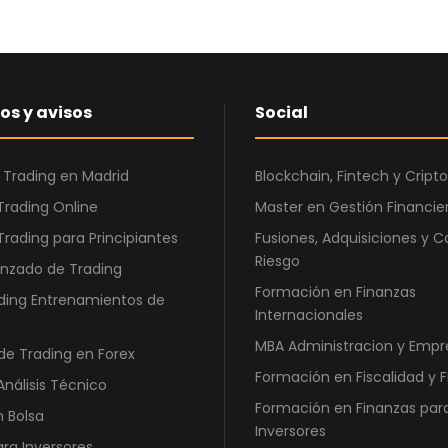
,
0
€
0
.
os y avisos
Social
€
.
 Trading en Madrid
Blockchain, Fintech y Cri
Trading Online
Master en Gestión Financier
Trading para Principiantes
Fusiones, Adquisiciones y C
Riesgo
nzado de Trading
Formación en Finanzas
ding Entrenamientos de
Internacionales
MBA Administracion y Empr
de Trading en Forex
Formación en Fiscalidad y 
Análisis Técnico
Formación en Finanzas par
n Bolsa
Inversores
ara Inversores