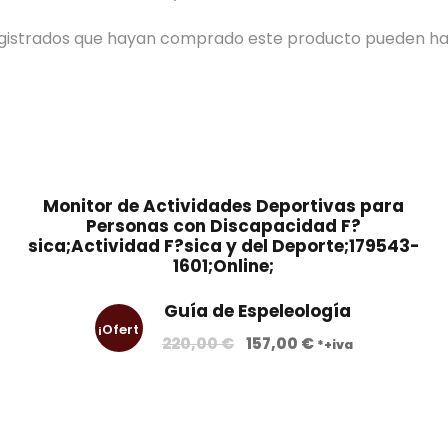
registrados que hayan comprado este producto pueden ha
Monitor de Actividades Deportivas para
Personas con Discapacidad F?
sica;Actividad F?sica y del Deporte;179543-
1601;Online;
Guía de Espeleología
¡Ofert
E
E
220,00
€
157,00
€
*+iva
l
l
a!
p
p
r
r
e
e