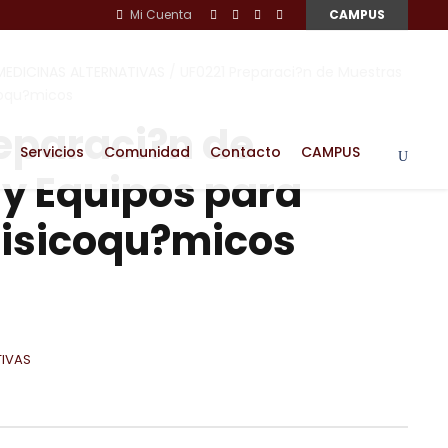
Mi Cuenta
CAMPUS
MEDICINAS ALTERNATIVAS
/ UF0221 Preparaci?n de Muestras
coqu?micos
eparaci?n de
Servicios
Comunidad
Contacto
CAMPUS
y Equipos para
Fisicoqu?micos
TIVAS