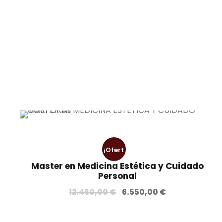
¡Ofert
Master en Medicina Estética y Cuidado
a!
Personal
E
E
12.460,00
€
6.550,00
€
l
l
p
p