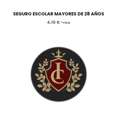
e
:
r
6
a
.
SEGURO ESCOLAR MAYORES DE 28 AÑOS
:
5
4,10
€
*+iva
1
5
2
0
.
,
4
0
6
0
0
,
€
0
.
0
€
.