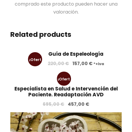
comprado este producto pueden hacer una
valoración.
Related products
Guía de Espeleología
¡Ofert
E
E
220,00
€
157,00
€
*+iva
l
l
a!
p
p
¡Ofert
r
r
Especialista en Salud e Intervención del
e
e
a!
Paciente. Readaptación AVD
c
c
E
E
695,00
€
457,00
€
i
i
l
l
o
o
p
p
o
a
r
r
r
c