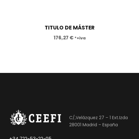
TITULO DE MÁSTER
176,27
€
*+iva
C/,Velázquez 27 – 1 Ext.Izda
28001 Madrid – España
+34 722-53-22-05