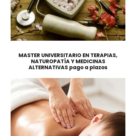
5
0
.
,
0
€
0
.
€
.
MASTER UNIVERSITARIO EN TERAPIAS,
NATUROPATÍA Y MEDICINAS
ALTERNATIVAS pago a plazos