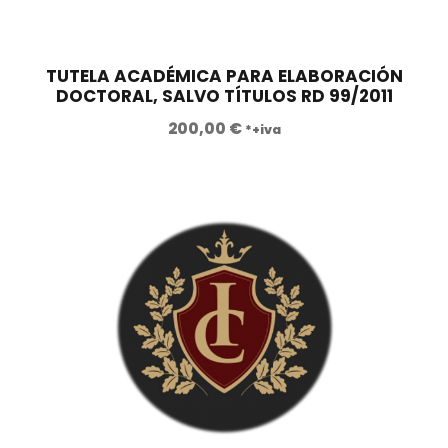
e
:
r
2
a
.
TUTELA ACADÉMICA PARA ELABORACIÓN
DOCTORAL, SALVO TÍTULOS RD 99/2011
:
8
6
6
200,00
€
*+iva
.
0
3
,
6
0
0
0
,
0
€
0
.
€
.