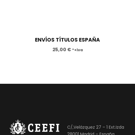
ENVÍOS TÍTULOS ESPAÑA
25,00
€
*+iva
C/,Velázquez 27 – 1 Ext.Izda
28001 Madrid – España