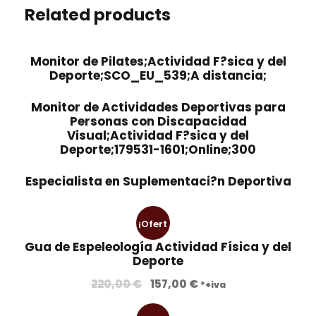
Related products
Monitor de Pilates;Actividad F?sica y del
Deporte;SCO_EU_539;A distancia;
Monitor de Actividades Deportivas para
Personas con Discapacidad
Visual;Actividad F?sica y del
Deporte;179531-1601;Online;300
Especialista en Suplementaci?n Deportiva
¡Ofert
Gua de Espeleología Actividad Física y del
a!
Deporte
E
E
220,00
€
157,00
€
*+iva
l
l