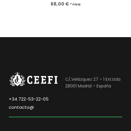
68,00
€
*+iva
C/,Velázquez 27 – 1 Ext.Izda
28001 Madrid – España
+34 722-53-22-05
contacto@