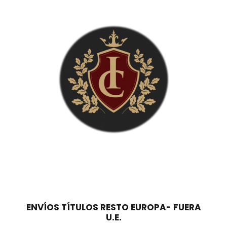
.
,
4
0
6
0
0
,
€
0
.
0
€
.
ENVÍOS TÍTULOS RESTO EUROPA- FUERA
U.E.