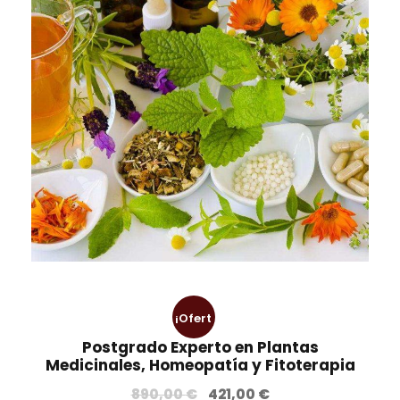
¡Ofert
Postgrado Experto en Plantas
a!
Medicinales, Homeopatía y Fitoterapia
E
E
890,00
€
421,00
€