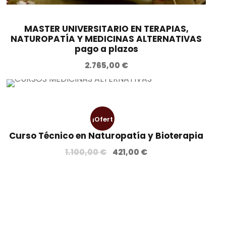
MASTER UNIVERSITARIO EN TERAPIAS,
NATUROPATÍA Y MEDICINAS ALTERNATIVAS
pago a plazos
2.765,00
€
¡Ofert
Curso Técnico en Naturopatía y Bioterapia
a!
E
E
1.100,00
€
421,00
€
l
l
p
p
r
r
e
e
c
c