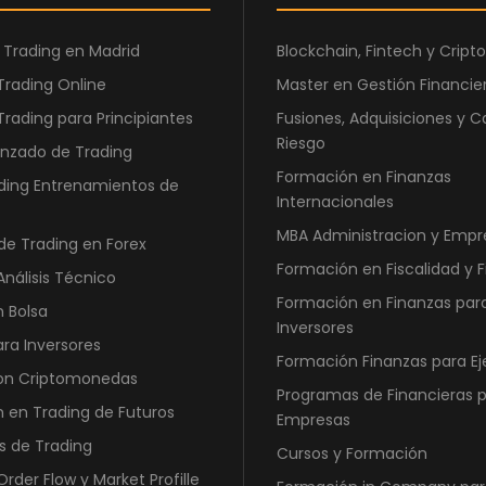
0
o
a
0
r
c
 Trading en Madrid
Blockchain, Fintech y Cri
i
t
Trading Online
Master en Gestión Financier
€
g
u
.
Trading para Principiantes
i
Fusiones, Adquisiciones y C
a
Riesgo
n
l
nzado de Trading
a
e
Formación en Finanzas
ding Entrenamientos de
l
s
Internacionales
e
:
MBA Administracion y Empr
de Trading en Forex
r
6
Formación en Fiscalidad y 
Análisis Técnico
a
.
Formación en Finanzas par
:
5
n Bolsa
Inversores
1
5
ara Inversores
Formación Finanzas para Ej
2
0
con Criptomonedas
.
,
Programas de Financieras 
 en Trading de Futuros
4
0
Empresas
6
0
s de Trading
Cursos y Formación
0
rder Flow y Market Profille