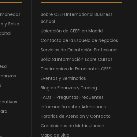
0
€
,
.
ptomonedas
Sobre CEEFI International Business
0
School
a y Bolsa
0
Ubicación de CEEFI en Madrid
apital
€
Contacto de la Escuela de Negocios
.
Servicios de Orientación Profesional
Solicita Información sobre Cursos
esa
Testimonios de Estudiantes CEEFI
Finanzas
Eventos y Seminarios
a
Blog de Finanzas y Trading
FAQs – Preguntas Frecuentes
ecutivos
Información sobre Admisiones
para
Horarios de Atención y Contacto
Condiciones de Matriculación
Mapa de Sitio