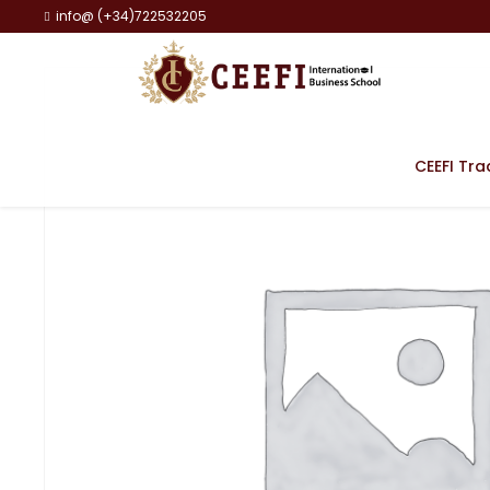
info@ (+34)722532205
CEEFI Tra