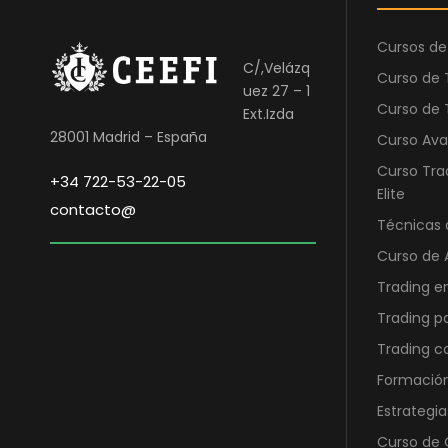
o
a
r
c
Cursos de
i
t
C/,Velázq
Curso de 
g
u
uez 27 – 1
i
a
Curso de 
Ext.Izda
n
l
28001 Madrid – España
Curso Ava
a
e
Curso Tra
+34 722-53-22-05
l
s
Elite
contacto@
e
:
Técnicas 
r
2
Curso de 
a
9
:
0
Trading e
8
,
Trading p
9
0
Trading 
0
0
Formación
,
0
€
Estrategia
0
.
Curso de O