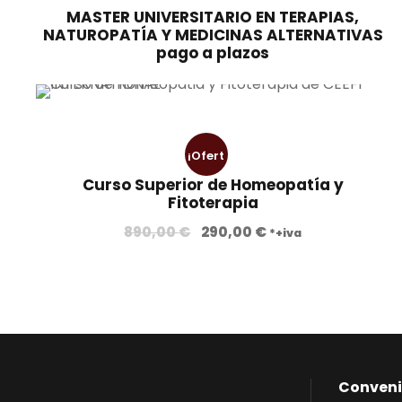
MASTER UNIVERSITARIO EN TERAPIAS,
NATUROPATÍA Y MEDICINAS ALTERNATIVAS
pago a plazos
¡Ofert
Curso Superior de Homeopatía y
a!
Fitoterapia
E
E
890,00
€
290,00
€
*+iva
l
l
p
p
r
r
e
e
c
c
i
i
Conveni
o
o