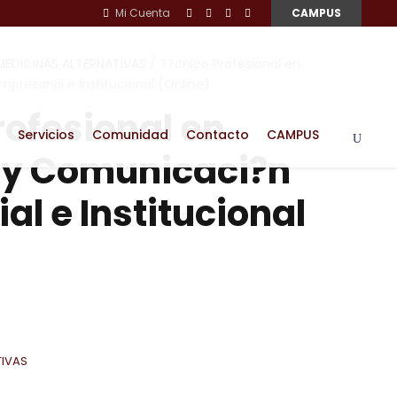
Mi Cuenta
CAMPUS
MEDICINAS ALTERNATIVAS
/ T?cnico Profesional en
presarial e Institucional (Online)
rofesional en
Servicios
Comunidad
Contacto
CAMPUS
 y Comunicaci?n
al e Institucional
TIVAS