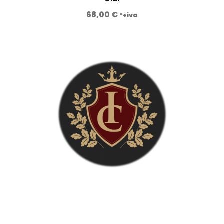
68,00
€
*+iva