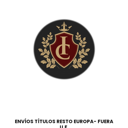
0
0
,
0
€
0
.
€
.
ENVÍOS TÍTULOS RESTO EUROPA- FUERA
U.E.