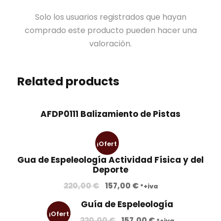
Solo los usuarios registrados que hayan
comprado este producto pueden hacer una
valoración.
Related products
AFDP0111 Balizamiento de Pistas
¡Ofert
Gua de Espeleología Actividad Física y del
a!
Deporte
E
E
220,00
€
157,00
€
*+iva
l
l
Guía de Espeleología
p
p
¡Ofert
E
E
220,00
€
157,00
€
*+iva