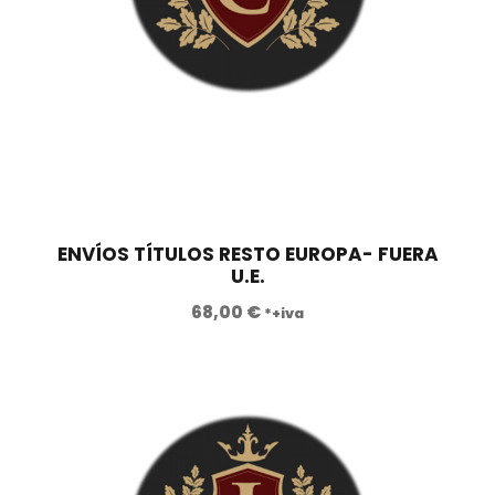
€
.
ENVÍOS TÍTULOS RESTO EUROPA- FUERA
U.E.
68,00
€
*+iva